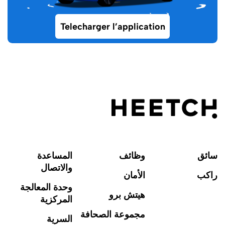
Telecharger l’application
سائق
وظائف
المساعدة
والاتصال
راكب
الأمان
وحدة المعالجة
هيتش برو
المركزية
مجموعة الصحافة
السرية