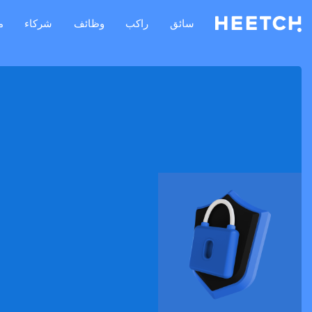
سائق
راكب
وظائف
شركاء
م