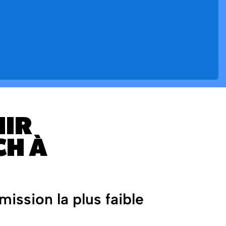
NIR
CH À
ission la plus faible