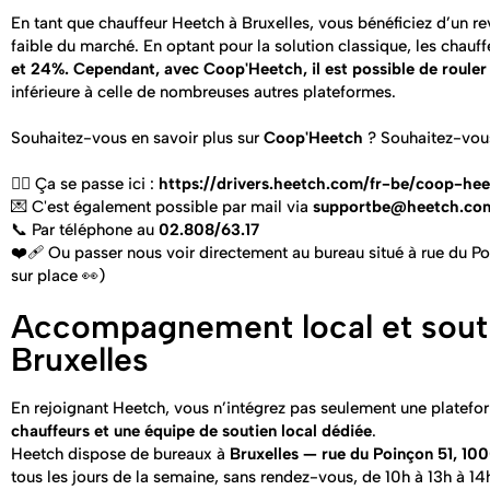
En tant que chauffeur Heetch à Bruxelles, vous bénéficiez d’un re
faible du marché. En optant pour la solution classique, les chauff
et 24%. Cependant, avec Coop'Heetch, il est possible de roule
inférieure à celle de nombreuses autres plateformes.
Souhaitez-vous en savoir plus sur
Coop'Heetch
? Souhaitez-vou
👉🏽 Ça se passe ici :
https://drivers.heetch.com/fr-be/coop-he
💌 C'est également possible par mail via
supportbe@heetch.co
📞 Par téléphone au
02.808/63.17
❤️‍🩹 Ou passer nous voir directement au bureau situé à rue du P
sur place 👀)
Accompagnement local et souti
Bruxelles
En rejoignant Heetch, vous n’intégrez pas seulement une platefo
chauffeurs et une équipe de soutien local dédiée
.
Heetch dispose de bureaux à
Bruxelles — rue du Poinçon 51, 100
tous les jours de la semaine, sans rendez-vous, de 10h à 13h à 14h