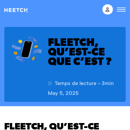
FLEETCH,
QU’EST-CE
QUE C’EST ?
Temps de lecture -
3
min
May 5, 2025
FLEETCH, QU’EST-CE